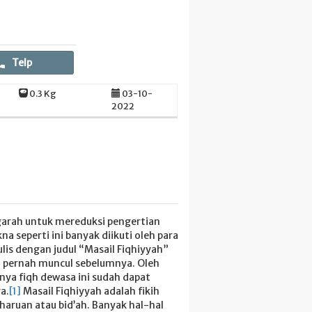
Telp
0.3 Kg
03-10-
2022
garah untuk mereduksi pengertian
 seperti ini banyak diikuti oleh para
ulis dengan judul “Masail Fiqhiyyah”
 pernah muncul sebelumnya. Oleh
inya fiqh dewasa ini sudah dapat
a.
[1]
Masail Fiqhiyyah adalah fikih
aruan atau bid’ah. Banyak hal-hal