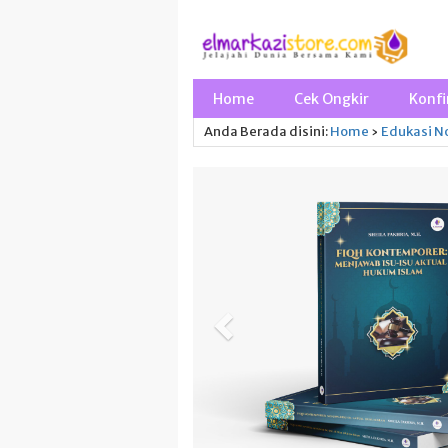
Home
Cek Ongkir
Konfi
Anda Berada disini:
Home
›
Edukasi
No