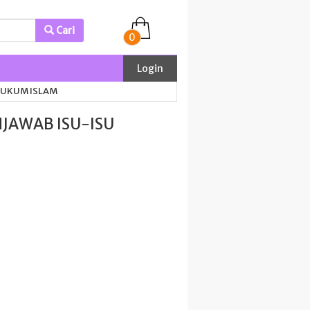
Cari
0
Login
HUKUM ISLAM
JAWAB ISU-ISU