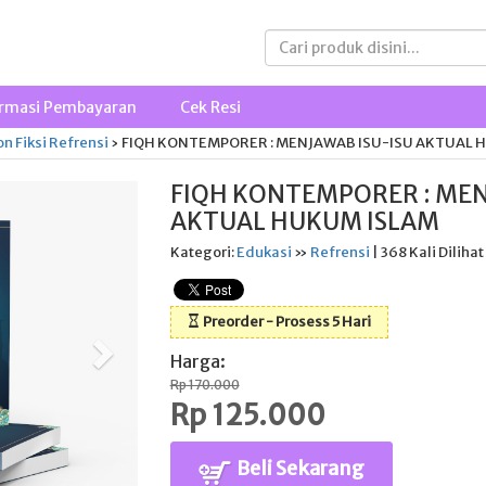
rmasi Pembayaran
Cek Resi
n Fiksi
Refrensi
›
FIQH KONTEMPORER : MENJAWAB ISU-ISU AKTUAL 
FIQH KONTEMPORER : MEN
AKTUAL HUKUM ISLAM
Kategori:
Edukasi
»
Refrensi
| 368 Kali Dilihat
Preorder - Prosess 5 Hari
Harga:
Rp 170.000
Rp 125.000
Beli Sekarang