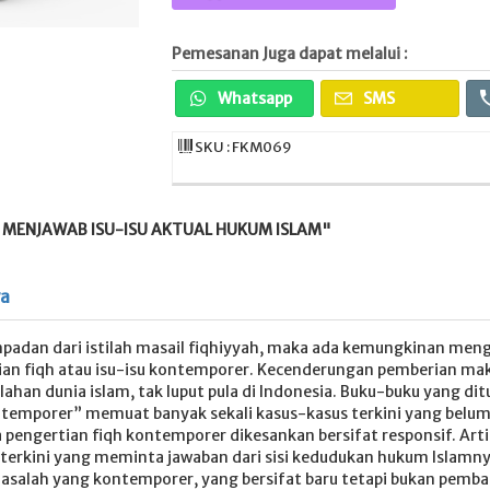
Pemesanan Juga dapat melalui :
Whatsapp
SMS
SKU : FKM069
 MENJAWAB ISU-ISU AKTUAL HUKUM ISLAM"
ya
padan dari istilah masail fiqhiyyah, maka ada kemungkinan men
an fiqh atau isu-isu kontemporer. Kecenderungan pemberian makna
ahan dunia islam, tak luput pula di Indonesia. Buku-buku yang dit
temporer” memuat banyak sekali kasus-kasus terkini yang belum
ka pengertian fiqh kontemporer dikesankan bersifat responsif. Art
terkini yang meminta jawaban dari sisi kedudukan hukum Islamny
salah yang kontemporer, yang bersifat baru tetapi bukan pembah