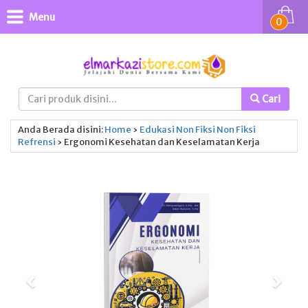
Menu
0
Cari
Anda Berada disini:
Home
›
Edukasi
Non Fiksi
Non Fiksi
Refrensi
›
Ergonomi Kesehatan dan Keselamatan Kerja