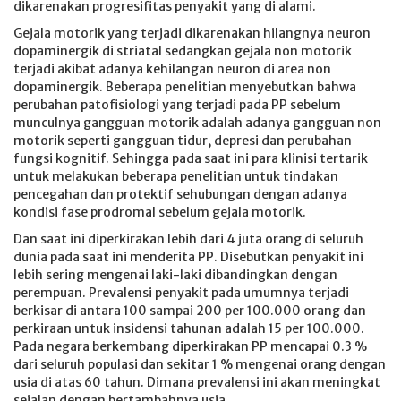
dikarenakan progresifitas penyakit yang di alami.
Gejala motorik yang terjadi dikarenakan hilangnya neuron
dopaminergik di striatal sedangkan gejala non motorik
terjadi akibat adanya kehilangan neuron di area non
dopaminergik. Beberapa penelitian menyebutkan bahwa
perubahan patofisiologi yang terjadi pada PP sebelum
munculnya gangguan motorik adalah adanya gangguan non
motorik seperti gangguan tidur, depresi dan perubahan
fungsi kognitif. Sehingga pada saat ini para klinisi tertarik
untuk melakukan beberapa penelitian untuk tindakan
pencegahan dan protektif sehubungan dengan adanya
kondisi fase prodromal sebelum gejala motorik.
Dan saat ini diperkirakan lebih dari 4 juta orang di seluruh
dunia pada saat ini menderita PP. Disebutkan penyakit ini
lebih sering mengenai laki-laki dibandingkan dengan
perempuan. Prevalensi penyakit pada umumnya terjadi
berkisar di antara 100 sampai 200 per 100.000 orang dan
perkiraan untuk insidensi tahunan adalah 15 per 100.000.
Pada negara berkembang diperkirakan PP mencapai 0.3 %
dari seluruh populasi dan sekitar 1 % mengenai orang dengan
usia di atas 60 tahun. Dimana prevalensi ini akan meningkat
sejalan dengan bertambahnya usia.