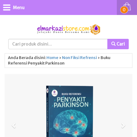
Menu
0
Cari
Anda Berada disini:
Home
›
Non Fiksi
Refrensi
›
Buku
Referensi Penyakit Parkinson