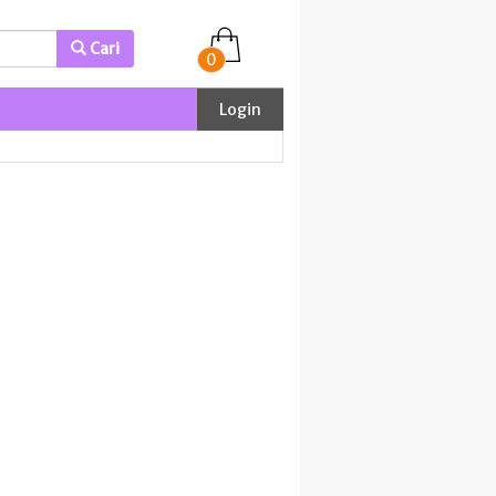
Cari
0
Login