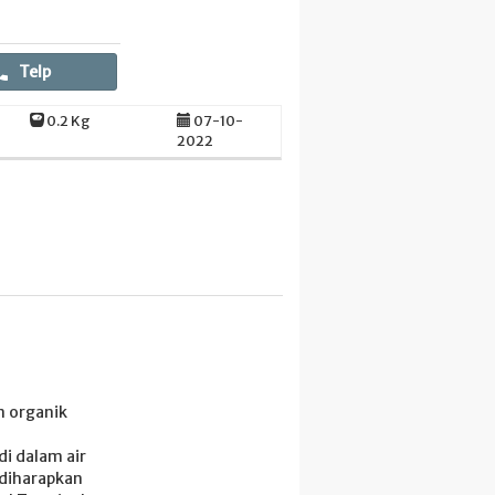
Telp
0.2 Kg
07-10-
2022
n organik
i dalam air
 diharapkan