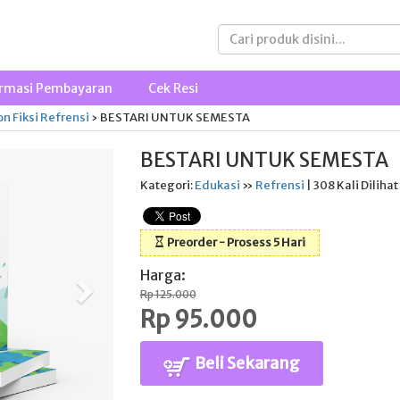
rmasi Pembayaran
Cek Resi
n Fiksi
Refrensi
›
BESTARI UNTUK SEMESTA
BESTARI UNTUK SEMESTA
Kategori:
Edukasi
»
Refrensi
| 308 Kali Dilihat
Preorder - Prosess 5 Hari
Harga:
Rp 125.000
Rp 95.000
Beli Sekarang