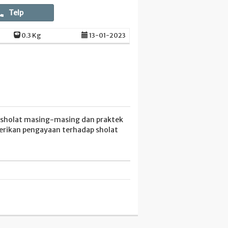
Telp
0.3 Kg
13-01-2023
t sholat masing-masing dan praktek
rikan pengayaan terhadap sholat