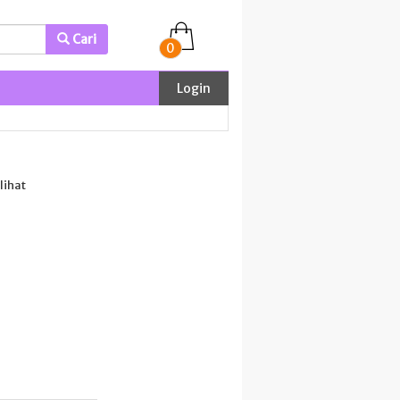
Cari
0
Login
lihat