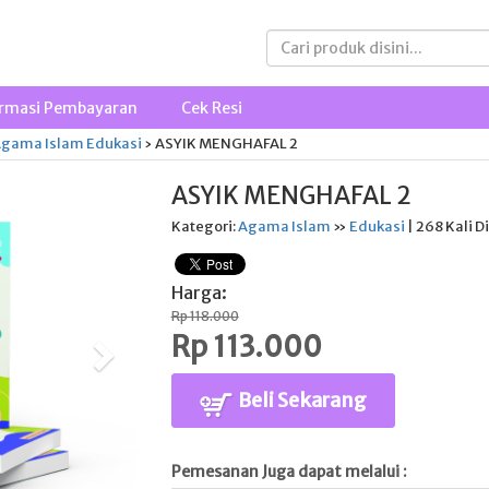
rmasi Pembayaran
Cek Resi
gama Islam
Edukasi
›
ASYIK MENGHAFAL 2
ASYIK MENGHAFAL 2
Kategori:
Agama Islam
»
Edukasi
| 268 Kali Di
Harga:
Rp 118.000
Rp 113.000
Beli Sekarang
Pemesanan Juga dapat melalui :