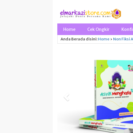
Home
Cek Ongkir
Konfi
Anda Berada disini:
Home
›
Non Fiksi
A