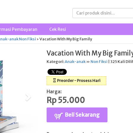
rmasi Pembayaran
Cek Resi
nak-anak
Non Fiksi
›
Vacation With My Big Family
Vacation With My Big Famil
Kategori:
Anak-anak
»
Non Fiksi
| 325 Kali Dili
Preorder - Prosess Hari
Harga:
Rp 55.000
Beli Sekarang