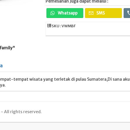
Pemesanan Juga dapat melalui :
Whatsapp
SMS
SKU : VWMBF
 Family"
ya
i tempat-tempat wisata yang terletak di pulau Sumatera,Di sana a
ya.
 All rights reserved.