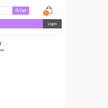
Cari
0
Login
y
hat