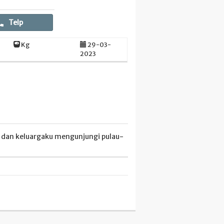
Telp
Kg
29-03-
2023
ku dan keluargaku mengunjungi pulau-