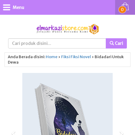
Menu
0
Cari
Anda Berada disini:
Home
›
Fiksi
Fiksi
Novel
›
Bidadari Untuk
Dewa