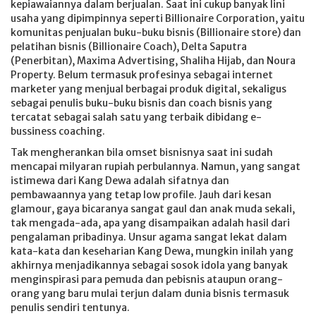
kepiawaiannya dalam berjualan. Saat ini cukup banyak lini
usaha yang dipimpinnya seperti Billionaire Corporation, yaitu
komunitas penjualan buku-buku bisnis (Billionaire store) dan
pelatihan bisnis (Billionaire Coach), Delta Saputra
(Penerbitan), Maxima Advertising, Shaliha Hijab, dan Noura
Property. Belum termasuk profesinya sebagai internet
marketer yang menjual berbagai produk digital, sekaligus
sebagai penulis buku-buku bisnis dan coach bisnis yang
tercatat sebagai salah satu yang terbaik dibidang e-
bussiness coaching.
Tak mengherankan bila omset bisnisnya saat ini sudah
mencapai milyaran rupiah perbulannya. Namun, yang sangat
istimewa dari Kang Dewa adalah sifatnya dan
pembawaannya yang tetap low profile. Jauh dari kesan
glamour, gaya bicaranya sangat gaul dan anak muda sekali,
tak mengada-ada, apa yang disampaikan adalah hasil dari
pengalaman pribadinya. Unsur agama sangat lekat dalam
kata-kata dan keseharian Kang Dewa, mungkin inilah yang
akhirnya menjadikannya sebagai sosok idola yang banyak
menginspirasi para pemuda dan pebisnis ataupun orang-
orang yang baru mulai terjun dalam dunia bisnis termasuk
penulis sendiri tentunya.