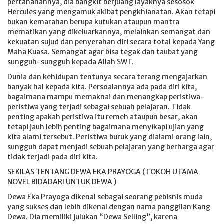
pertahanannya, dia bangkit berjuang layaknya sesosok
Hercules yang mengamuk akibat pengkhianatan. Akan tetapi
bukan kemarahan berupa kutukan ataupun mantra
mematikan yang dikeluarkannya, melainkan semangat dan
kekuatan sujud dan penyerahan diri secara total kepada Yang
Maha Kuasa. Semangat agar bisa tegak dan taubat yang
sungguh-sungguh kepada Allah SWT.
Dunia dan kehidupan tentunya secara terang mengajarkan
banyak hal kepada kita. Persoalannya ada pada diri kita,
bagaimana mampu memaknai dan menangkap peristiwa-
peristiwa yang terjadi sebagai sebuah pelajaran. Tidak
penting apakah peristiwa itu remeh ataupun besar, akan
tetapi jauh lebih penting bagaimana menyikapi ujian yang
kita alami tersebut. Peristiwa buruk yang dialami orang lain,
sungguh dapat menjadi sebuah pelajaran yang berharga agar
tidak terjadi pada diri kita.
SEKILAS TENTANG DEWA EKA PRAYOGA (TOKOH UTAMA
NOVEL BIDADARI UNTUK DEWA )
Dewa Eka Prayoga dikenal sebagai seorang pebisnis muda
yang sukses dan lebih dikenal dengan nama panggilan Kang
Dewa. Dia memiliki julukan “Dewa Selling”, karena