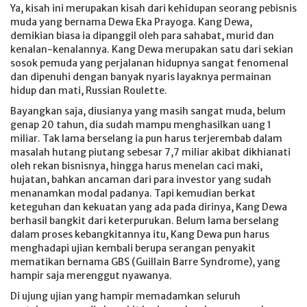
Ya, kisah ini merupakan kisah dari kehidupan seorang pebisnis
muda yang bernama Dewa Eka Prayoga. Kang Dewa,
demikian biasa ia dipanggil oleh para sahabat, murid dan
kenalan-kenalannya. Kang Dewa merupakan satu dari sekian
sosok pemuda yang perjalanan hidupnya sangat fenomenal
dan dipenuhi dengan banyak nyaris layaknya permainan
hidup dan mati, Russian Roulette.
Bayangkan saja, diusianya yang masih sangat muda, belum
genap 20 tahun, dia sudah mampu menghasilkan uang 1
miliar. Tak lama berselang ia pun harus terjerembab dalam
masalah hutang piutang sebesar 7,7 miliar akibat dikhianati
oleh rekan bisnisnya, hingga harus menelan caci maki,
hujatan, bahkan ancaman dari para investor yang sudah
menanamkan modal padanya. Tapi kemudian berkat
keteguhan dan kekuatan yang ada pada dirinya, Kang Dewa
berhasil bangkit dari keterpurukan. Belum lama berselang
dalam proses kebangkitannya itu, Kang Dewa pun harus
menghadapi ujian kembali berupa serangan penyakit
mematikan bernama GBS (Guillain Barre Syndrome), yang
hampir saja merenggut nyawanya.
Di ujung ujian yang hampir memadamkan seluruh