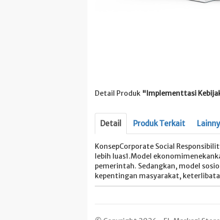
Detail Produk
"Implementtasi Kebija
Detail
Produk Terkait
Lainn
KonsepCorporate Social Responsibil
lebih luas1.Model ekonomimenekankan
pemerintah. Sedangkan, model sosio
kepentingan masyarakat, keterlibat