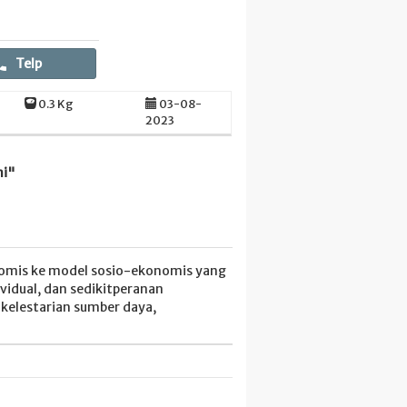
Telp
0.3 Kg
03-08-
2023
mi"
nomis ke model sosio-ekonomis yang
vidual, dan sedikitperanan
kelestarian sumber daya,