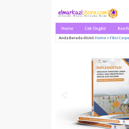
Home
Cek Ongkir
Konfi
Anda Berada disini:
Home
›
Fiksi
Cerp