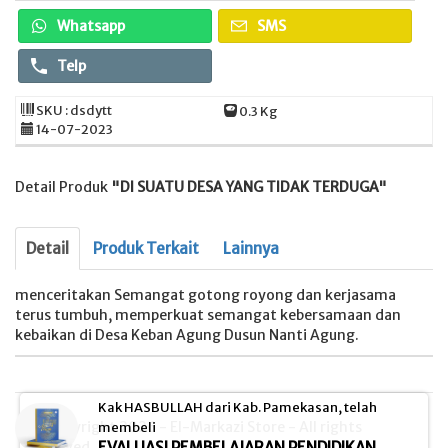
Whatsapp
SMS
Telp
SKU : dsdytt
0.3 Kg
14-07-2023
Detail Produk
"DI SUATU DESA YANG TIDAK TERDUGA"
Detail
Produk Terkait
Lainnya
menceritakan Semangat gotong royong dan kerjasama
terus tumbuh, memperkuat semangat kebersamaan dan
kebaikan di Desa Keban Agung Dusun Nanti Agung.
Kak HASBULLAH dari Kab. Pamekasan, telah
© Copyright 2026 - El-Markazi Store - All rights
membeli
EVALUASI PEMBELAJARAN PENDIDIKAN
reserved.