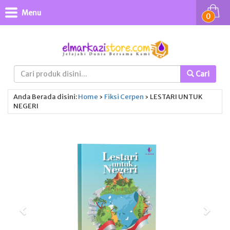
Menu
0
Cari
Anda Berada disini:
Home
›
Fiksi
Cerpen
›
LESTARI UNTUK
NEGERI