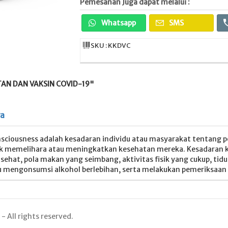
Pemesanan Juga dapat melalui :
Whatsapp
SMS
SKU : KKDVC
AN DAN VAKSIN COVID-19"
ya
nsciousness adalah kesadaran individu atau masyarakat tentang
uk memelihara atau meningkatkan kesehatan mereka. Kesadaran
ehat, pola makan yang seimbang, aktivitas fisik yang cukup, tidu
 mengonsumsi alkohol berlebihan, serta melakukan pemeriksaan 
 All rights reserved.