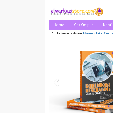
Home
Cek Ongkir
Konfi
Anda Berada disini:
Home
›
Fiksi
Cerp