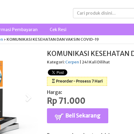
rmasi Pembayaran
Cek Resi
en
›
KOMUNIKASI KESEHATAN DAN VAKSIN COVID-19
KOMUNIKASI KESEHATAN D
Kategori:
Cerpen
| 241 Kali Dilihat
Preorder - Prosess 7 Hari
Harga:
Rp 71.000
Beli Sekarang