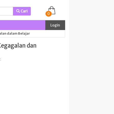
Cari
0
Login
lan dalam Belajar
Kegagalan dan
t