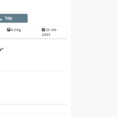
Telp
0.3 Kg
25-09-
2023
a"