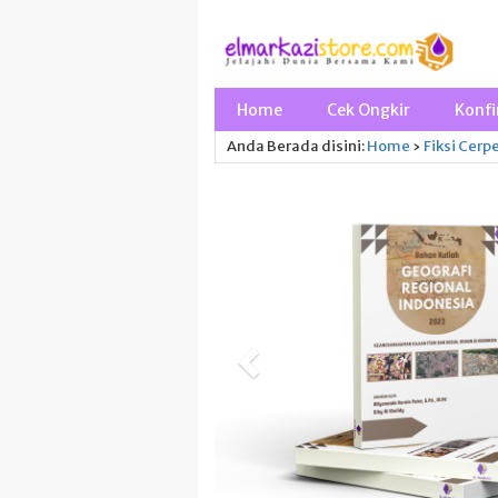
Home
Cek Ongkir
Konfi
Anda Berada disini:
Home
›
Fiksi
Cerp