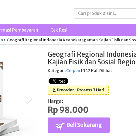
rmasi Pembayaran
Cek Resi
en
›
Geografi Regional Indonesia Keanekaragaman Kajian Fisik dan Sosi
Geografi Regional Indones
Kajian Fisik dan Sosial Regio
Kategori:
Cerpen
| 342 Kali Dilihat
Preorder - Prosess 7 Hari
Harga:
Rp 98.000
Beli Sekarang