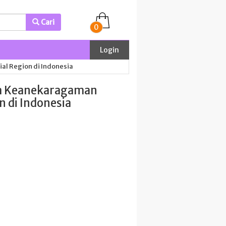
Cari
0
Login
al Region di Indonesia
ia Keanekaragaman
n di Indonesia