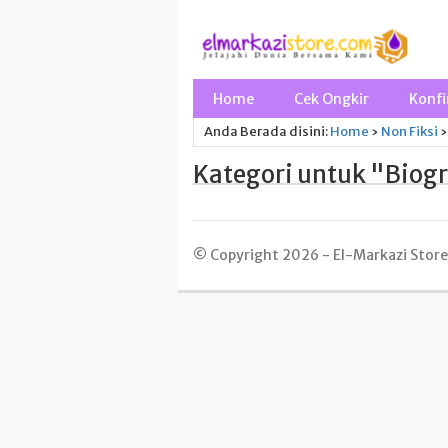
Home
Cek Ongkir
Konfi
Anda Berada disini:
Home
›
Non Fiksi
›
Kategori untuk "Biogr
© Copyright 2026 - El-Markazi Store -