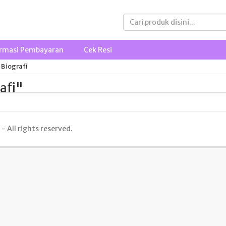
rmasi Pembayaran
Cek Resi
Biografi
afi"
 All rights reserved.